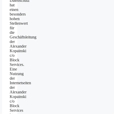
Datenschutz
hat
einen
besonders
hohen
Stellenwert
für
die
Geschäftsleitung
der
Alexander
Kopainski
c/o
Block
Services.
Eine
Nutzung
der
Internetseiten
der
Alexander
Kopainski
c/o
Block
Services