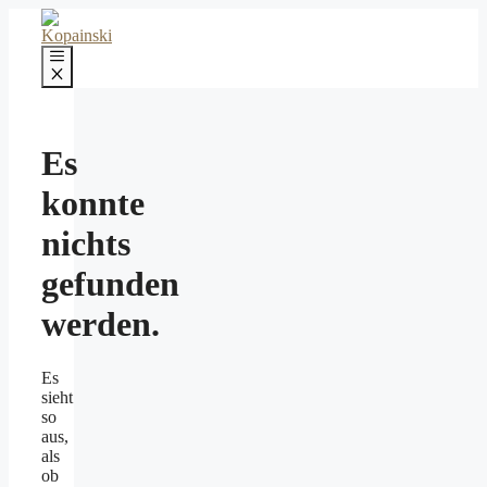
Zum
Inhalt
springen
Menü
Es
konnte
nichts
gefunden
werden.
Es
sieht
so
aus,
als
ob