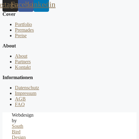
nstagram
Facebook
Linkedin
Cover
Menu
Portfolio
Premades
Preise
About
Menu
About
Partners
Kontakt
Informationen
Menu
Datenschutz
Impressum
AGB
FAQ
Webdesign
by
South
Bird
Design